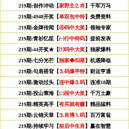
219期:创作冲动【
家野主⒉肖
】千军万马
219期:4948开奖【
单双包中特
】免费资料
219期:金牌传闻【
④码中大奖
】领袖专家
219期:青衫忆笙【
㈠行中特码
】提前发表
219期:44开奖★【
⑴码中大奖
】独家爆料
219期:七分光芒【
独家◆⑸尾
】机遇降临
219期:勾肩搭背【
⒊码爆平特
】财运亨通
219期:激动过头【
连中爆⒊码
】连准18期
219期:投山窜海【
㈡段中大奖
】千万土豪
219期:精英高手【
有买就有赚
】精品猛料
219期:云锦天章【
⒊肖博⒈码
】百万富翁
219期:持续学习【
前后中生肖
】赢在智慧