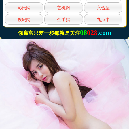
彩民网
玄机网
六合皇
搜码网
金手指
九点半
08
028
.com
你离富只差一步那就是关注