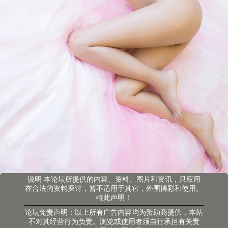
说明 本论坛所提供的内容、资料、图片和资讯，只应用
在合法的资料探讨，暂不适用于其它，外围博彩和使用。
特此声明！
论坛免责声明：以上所有广告内容均为赞助商提供，本站
不对其经营行为负责。浏览或使用者须自行承担有关责