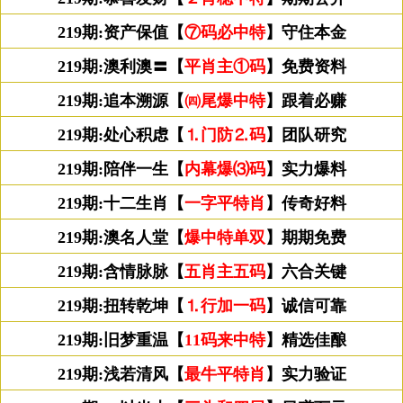
219期:资产保值【
⑦码必中特
】守住本金
219期:澳利澳〓【
平肖主①码
】免费资料
219期:追本溯源【
㈣尾爆中特
】跟着必赚
219期:处心积虑【
⒈门防⒉码
】团队研究
219期:陪伴一生【
内幕爆⑶码
】实力爆料
219期:十二生肖【
一字平特肖
】传奇好料
219期:澳名人堂【
爆中特单双
】期期免费
219期:含情脉脉【
五肖主五码
】六合关键
219期:扭转乾坤【
⒈行加一码
】诚信可靠
219期:旧梦重温【
11码来中特
】精选佳酿
219期:浅若清风【
最牛平特肖
】实力验证