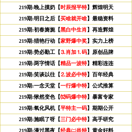
219期:晚上摸奶【
时辰报平特
】辉煌明天
219期:明日之后【
买啥就开啥
】最稳资料
219期:初春旖旎【
黑白中生肖
】再造辉煌
219期:猎艳行动【
家野爆中奖
】实力上榜
219期:势必勤工【
⒊肖加⒈码
】原创品牌
219期:两字情话【
精品一波特
】精彩连连
219期:笑谈以往【
⒉波必中特
】百年经典
219期:一念天堂【
一行爆中特
】公式推算
219期:愀然变色【
⑿码爆中特
】暴富专家
219期:氧化风机【
平特主一码
】期期公开
219期:施眠了呀【
三门必中特
】高手研究
219期:漫过黑夜【
经典㈡肖特
】黄金好料