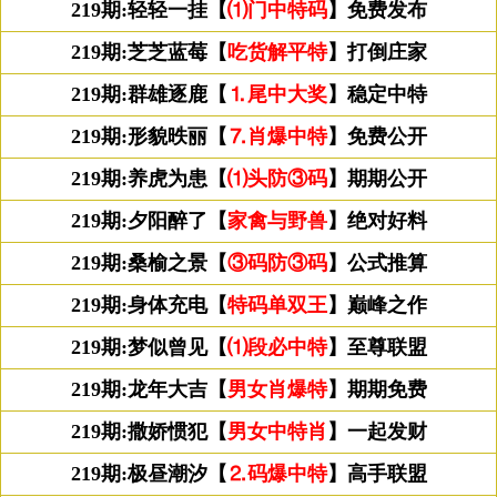
219期:轻轻一挂【
⑴门中特码
】免费发布
219期:芝芝蓝莓【
吃货解平特
】打倒庄家
219期:群雄逐鹿【
⒈尾中大奖
】稳定中特
219期:形貌昳丽【
⒎肖爆中特
】免费公开
219期:养虎为患【
⑴头防③码
】期期公开
219期:夕阳醉了【
家禽与野兽
】绝对好料
219期:桑榆之景【
③码防③码
】公式推算
219期:身体充电【
特码单双王
】巅峰之作
219期:梦似曾见【
⑴段必中特
】至尊联盟
219期:龙年大吉【
男女肖爆特
】期期免费
219期:撒娇惯犯【
男女中特肖
】一起发财
219期:极昼潮汐【
⒉码爆中特
】高手联盟