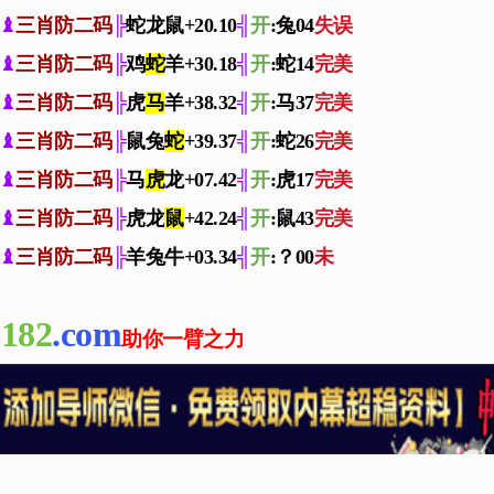
♝
三肖防二码
╠
蛇龙鼠+20.10
╣
开
:兔04
失误
♝
三肖防二码
╠
鸡
蛇
羊+30.18
╣
开
:蛇14
完美
♝
三肖防二码
╠
虎
马
羊+38.32
╣
开
:马37
完美
♝
三肖防二码
╠
鼠兔
蛇
+39.37
╣
开
:蛇26
完美
♝
三肖防二码
╠
马
虎
龙+07.42
╣
开
:虎17
完美
♝
三肖防二码
╠
虎龙
鼠
+42.24
╣
开
:鼠43
完美
♝
三肖防二码
╠
羊兔牛+03.34
╣
开
:？00
未
6
182
.com
助你一臂之力