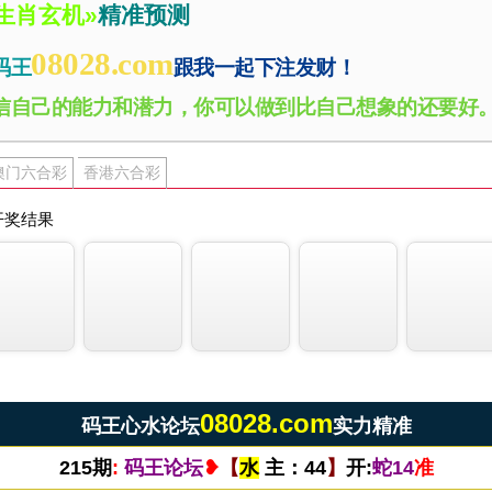
08028.com
码王
跟我一起下注发财！
信自己的能力和潜力，你可以做到比自己想象的还要好
08028.com
码王心水论坛
实力精准
215期
:
码王论坛
❥
【
水
主：44
】
开:
蛇14
准