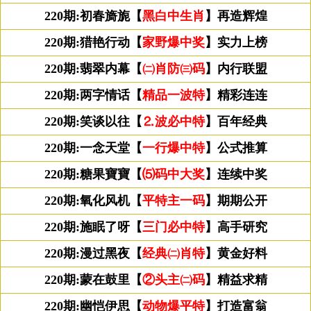
220期:初春旖旎【
黑白中生肖
】再造辉煌
220期:猎艳行动【
家野爆中奖
】实力上榜
220期:翡翠内幕【
㈡肖防㈢码
】内行联盟
220期:两字情话【
精品一波特
】精彩连连
220期:笑谈以往【
⒉波必中特
】百年经典
220期:一念天堂【
一行爆中特
】公式推算
220期:糖果寶寶【
⑸码中大奖
】连续中奖
220期:氧化风机【
平特主一码
】期期公开
220期:施眠了呀【
三门必中特
】高手研究
220期:漫过黑夜【
经典㈡肖特
】黄金好料
220期:蒙在鼓里【
②头主㈡码
】精益求精
220期:幽恺伊思【
动物爆平特
】打造富翁