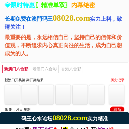
08028.com
长期免费在澳門码王
实力上料，敬
请关注！
最重要的是，永远相信自己，坚持自己的信仰和价
值观，不断追求内心真正向往的生活，成为自己想
成为的人。
08028.com
码王心水论坛
实力精准