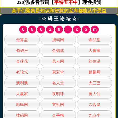
220期:多音节词【
平特五不中
】理性投资
高手们聚集是知识和智慧的宝库都能从中受益
=☆ 码 王 论 坛 ☆=
0
8
0
2
8
.
c
o
m
金算盘
搜码网
壹品堂
49码王
金钥匙
大赢家
金莲花
风云网
刘伯温
49论坛
聚彩堂
麒麟网
澳利澳
名人堂
大三巴
大赢家
夜明珠
黄大仙
彩民网
玄机网
六合皇
搜码网
金手指
九点半