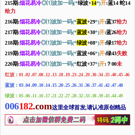
215期:
烟花易冷
◎
⑴波加一码
(*
绿波+
14
*)
开
:蓝14 蛇14
给力
216期:
烟花易冷
◎
⑴波加一码
(*
蓝波
+29
*)
开
:蓝37
给力
217期:
烟花易冷
◎
⑴波加一码
(*
蓝波
+30
*)
开
:蓝26
给力
218期:
烟花易冷
◎
⑴波加一码
(*
绿波
+08
*)
开
:绿17
给力
219期:
烟花易冷
◎
⑴波加一码
(*
蓝波+06
*)
开
:绿43
失败
220期:
烟花易冷
◎
⑴波加一码
(*
红波+37
*)
开
:？00
未
红波：01 .02 .07 .08 .12 .13 .18 .19 .23 .24 .29 .30 .34 .35 .40 .45 .46
蓝波：03 .04 .09 .10 .14 .15 .20 .25 .26 .31 .36 .37 .41 .42 .47 .48
绿波：05 .06 .11 .16 .17 .21 .22 .27 .28 .32 .33 .38 .39 .43 .44 .49
006
182
.com
这里全球首发,请认准原创精品