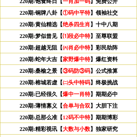
220期:饱食终日【
一肖加一码
】免费公开
220期:铜牌八卦【
①码中平特
】领袖社交
220期:黄仙精选【
绝杀四生肖
】十中八期
220期:梦似曾见【
⑴段必中特
】至尊联盟
220期:超越无阻【
㈥肖必中特
】彩民助阵
220期:蛇年大吉【
家野爆中特
】爆红资料
220期:桑榆之景【
③码防③码
】公式推算
220期:榕城若虚【
㈡头中特码
】终极挑战
220期:已经很久【
爆中一肖特
】期期必中
220期:薄情寡义【
合单与合双
】大胆下注
220期:总那么准【
12码不中特
】期期博彩
220期:精彩视讯【
大数与小数
】独家研究