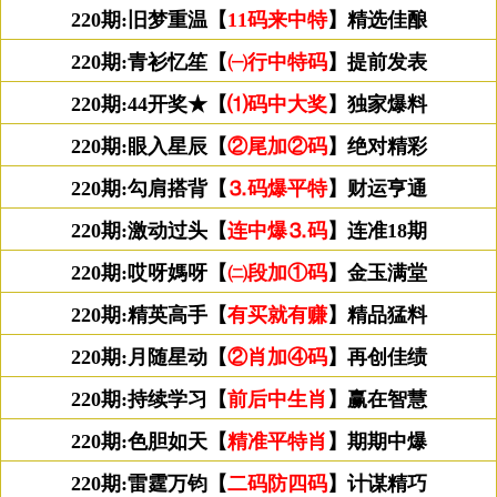
220期:旧梦重温【
11码来中特
】精选佳酿
220期:青衫忆笙【
㈠行中特码
】提前发表
220期:44开奖★【
⑴码中大奖
】独家爆料
220期:眼入星辰【
②尾加②码
】绝对精彩
220期:勾肩搭背【
⒊码爆平特
】财运亨通
220期:激动过头【
连中爆⒊码
】连准18期
220期:哎呀媽呀【
㈡段加①码
】金玉满堂
220期:精英高手【
有买就有赚
】精品猛料
220期:月随星动【
②肖加④码
】再创佳绩
220期:持续学习【
前后中生肖
】赢在智慧
220期:色胆如天【
精准平特肖
】期期中爆
220期:雷霆万钧【
二码防四码
】计谋精巧