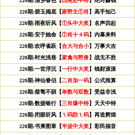
220期:渔乡春色【
⑶尾必中特
】绝对赚钱
220期:碧玉揭底【
家野主①肖
】高手知己
220期:雨夜听风【
①头中大奖
】名声四起
220期:安于她命【
①肖╋４码
】内幕来料
220期:欢呼雀跃【
合大与合小
】万事大吉
220期:时光浅巷【
家禽与野兽
】战无不胜
220期:一世浮沉【
一行中大奖
】钱财滚滚
220期:神仙眷侣【
二肖加一码
】公式推算
220期:桀骜不驯【
单数与双数
】受益非浅
220期:数据银行【
三肖爆中特
】天天中特
220期:闭眼听风【
⒈码防⒈码
】再造辉煌
220期:书柬图章【
半波中大奖
】彩民福音