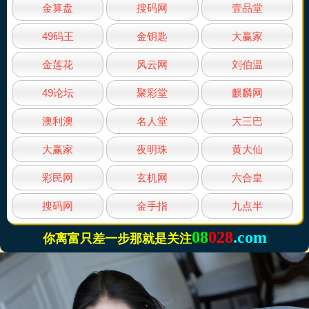
金算盘
搜码网
壹品堂
49码王
金钥匙
大赢家
金莲花
风云网
刘伯温
49论坛
聚彩堂
麒麟网
澳利澳
名人堂
大三巴
大赢家
夜明珠
黄大仙
彩民网
玄机网
六合皇
搜码网
金手指
九点半
08
028
.com
你离富只差一步那就是关注