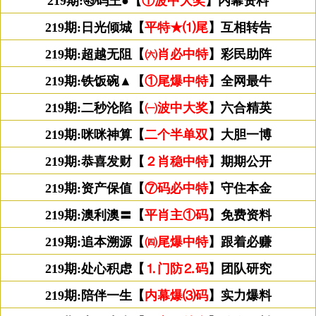
219期:㊾码王●【
①波中大奖
】内幕资料
219期:日光倾城【
平特★⑴尾
】互相转告
219期:超越无阻【
㈥肖必中特
】彩民助阵
219期:铁饭碗▲【
①尾爆中特
】全网最牛
219期:二秒沦陷【
㈠波中大奖
】六合精英
219期:咪咪神算【
二个半单双
】大胆一博
219期:恭喜发财【
２肖稳中特
】期期公开
219期:资产保值【
⑦码必中特
】守住本金
219期:澳利澳〓【
平肖主①码
】免费资料
219期:追本溯源【
㈣尾爆中特
】跟着必赚
219期:处心积虑【
⒈门防⒉码
】团队研究
219期:陪伴一生【
内幕爆⑶码
】实力爆料