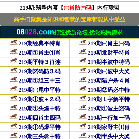
219期:翡翠内幕【
㈡肖防㈢码
】内行联盟
高手们聚集是知识和智慧的宝库都能从中受益
08
028
.com
打造优质论坛,优化彩民需求
219期经典平特肖
219期㈠肖主㈠码
219期①肖主⑴肖
219期发财平特肖
219期平特３肖连
219期半波中特码
219期⑵码防⒊码
219期㈠波中大奖
219期①组三中三
219期猎户杀４肖
219期㈠尾中平特
219期②码必中特
219期①波＋⒉码
219期⒈字解平特
219期①头爆中特
219期①波主⑵码
219期四肖主四码
219期一行加一码
219期①码爆平特
219期家野主⑴肖
219期三头㊣中特
219期半头中大奖