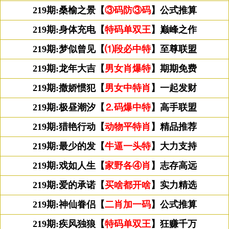
219期:桑榆之景【
③码防③码
】公式推算
219期:身体充电【
特码单双王
】巅峰之作
219期:梦似曾见【
⑴段必中特
】至尊联盟
219期:龙年大吉【
男女肖爆特
】期期免费
219期:撒娇惯犯【
男女中特肖
】一起发财
219期:极昼潮汐【
⒉码爆中特
】高手联盟
219期:猎艳行动【
动物平特肖
】精品推荐
219期:最少的发【
牛逼一头特
】大力支持
219期:戏如人生【
家野各④肖
】志存高远
219期:爱的承诺【
买啥都开啥
】实力精选
219期:神仙眷侣【
二肖加一码
】公式推算
219期:疾风独狼【
特码单双王
】狂赚千万