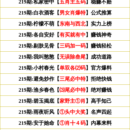
219期:私家密中【
五肖主五码
】稳赚不赔
219期:白衣酒客【
男女肖爆特
】公式推算
219期:柠檬不萌【
东南与西北
】实力上榜
219期:各自安好【
有买就有中
】赚钱神奇
219期:剔肤见骨【
三码加一码
】赚钱轻松
219期:我叫憨憨【
无误除叁尾
】成功道路
219期:小村春光【
单双各⑵码
】官方爆料
219期:避免炒作【
三尾必中特
】拒绝快钱
219期:渔乡春色【
⑶尾必中特
】绝对赚钱
219期:碧玉揭底【
家野主①肖
】高手知己
219期:雨夜听风【
①头中大奖
】名声四起
219期:安于她命【
①肖╋４码
】内幕来料