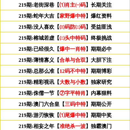
219期:老街深巷【
⑴肖主㈠码
】长期关注
219期:蛇年大吉【
家野爆中特
】爆红资料
219期:没人喜欢【
㈢码防㈡码
】受益匪浅
219期:榕城若虚【
㈡头中特码
】终极挑战
219期:已经很久【
爆中一肖特
】期期必中
219期:薄情寡义【
合单与合双
】大胆下注
219期:总那么准【
12码不中特
】期期博彩
219期:精彩视讯【
大数与小数
】独家研究
219期:侏儒一节【
⑦字平特肖
】内幕狠料
219期:澳门六合皇【
三码中特
】期期公开
219期:游刃恢恢【
⑴尾爆中特
】期期中奖
219期:相妄之年【
准绝杀一波
】独霸澳门