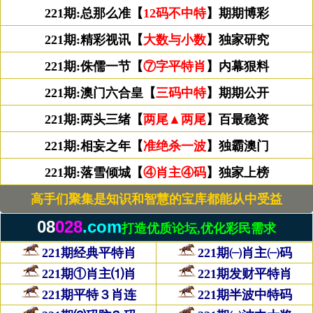
221期:总那么准【
12码不中特
】期期博彩
221期:精彩视讯【
大数与小数
】独家研究
221期:侏儒一节【
⑦字平特肖
】内幕狠料
221期:澳门六合皇【
三码中特
】期期公开
221期:两头三绪【
两尾▲两尾
】百最稳资
221期:相妄之年【
准绝杀一波
】独霸澳门
221期:落雪倾城【
④肖主④码
】独家上榜
高手们聚集是知识和智慧的宝库都能从中受益
08
028
.com
打造优质论坛,优化彩民需求
221期经典平特肖
221期㈠肖主㈠码
221期①肖主⑴肖
221期发财平特肖
221期平特３肖连
221期半波中特码