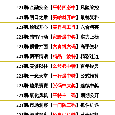
221期:金融安全【
平特四必中
】风险管控
221期:明日之后【
买啥就开啥
】最稳资料
221期:给我开心【
美肖与丑肖
】六合精英
221期:猎艳行动【
家野爆中奖
】实力上榜
221期:飘香拌面【
六肖博六码
】高手资料
221期:两字情话【
精品一波特
】精彩连连
221期:笑谈以往【
⒉波必中特
】百年经典
221期:一念天堂【
一行爆中特
】公式推算
221期:糖果寶寶【
⑸码中大奖
】连续中奖
221期:氧化风机【
平特主一码
】期期公开
221期:市场洞察【
一门防二码
】抓住机遇
221期:漫过黑夜【
经典㈡肖特
】黄金好料