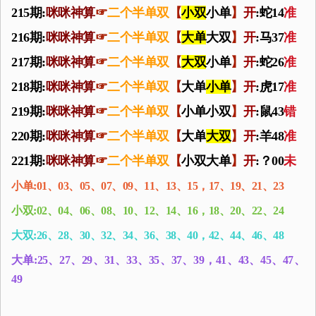
215期:
咪咪神算
☞
二个半单双
【
小双
小单
】
开
:蛇14
准
216期:
咪咪神算
☞
二个半单双
【
大单
大双
】
开
:马37
准
217期:
咪咪神算
☞
二个半单双
【
大双
小单
】
开
:蛇26
准
218期:
咪咪神算
☞
二个半单双
【
大单
小单
】
开
:虎17
准
219期:
咪咪神算
☞
二个半单双
【
小单小双
】
开
:鼠43
错
220期:
咪咪神算
☞
二个半单双
【
大单
大双
】
开
:羊48
准
221期:
咪咪神算
☞
二个半单双
【
小双大单
】
开
:？00
未
小单:01、03、05、07、09、11、13、15，17、19、21、23
小双:02、04、06、08、10、12、14、16，18、20、22、24
大双:26、28、30、32、34、36、38、40，42、44、46、48
大单:25、27、29、31、33、35、37、39，41、43、45、47、
49