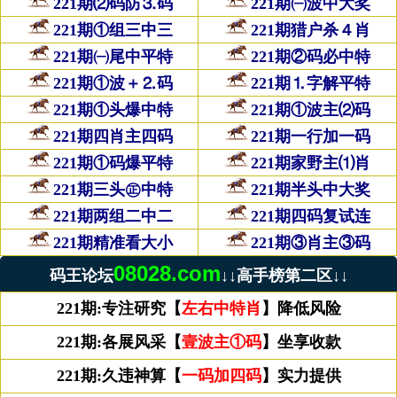
221期⑵码防⒊码
221期㈠波中大奖
221期①组三中三
221期猎户杀４肖
221期㈠尾中平特
221期②码必中特
221期①波＋⒉码
221期⒈字解平特
221期①头爆中特
221期①波主⑵码
221期四肖主四码
221期一行加一码
221期①码爆平特
221期家野主⑴肖
221期三头㊣中特
221期半头中大奖
221期两组二中二
221期四码复试连
221期精准看大小
221期③肖主③码
08028.com
码王论坛
↓↓高手榜第二区↓↓
221期:专注研究【
左右中特肖
】降低风险
221期:各展风采【
壹波主①码
】坐享收款
221期:久违神算【
一码加四码
】实力提供